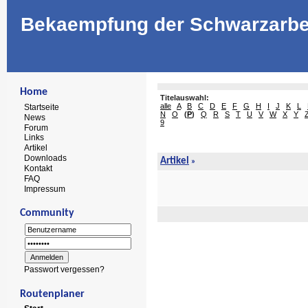
Bekaempfung der Schwarzarbe
Home
Titelauswahl:
alle
A
B
C
D
E
F
G
H
I
J
K
L
Startseite
N
O
(
P
)
Q
R
S
T
U
V
W
X
Y
News
9
Forum
Links
Artikel
Downloads
Artikel
»
Kontakt
FAQ
Impressum
Community
Passwort vergessen?
Routenplaner