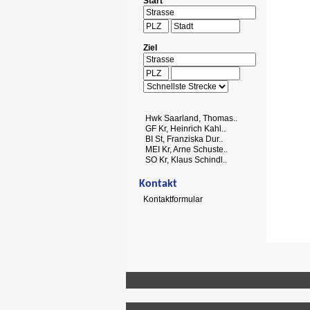
Start
Ziel
Hwk Saarland, Thomas..
GF Kr, Heinrich Kahl..
BI St, Franziska Dur..
MEI Kr, Arne Schuste..
SO Kr, Klaus Schindl..
Kontakt
Kontaktformular