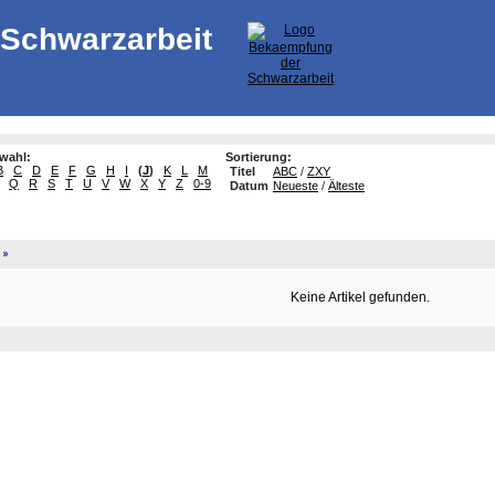
Schwarzarbeit
swahl:
Sortierung:
B
C
D
E
F
G
H
I
(
J
)
K
L
M
Titel
ABC
/
ZXY
Q
R
S
T
U
V
W
X
Y
Z
0-9
Datum
Neueste
/
Älteste
»
Keine Artikel gefunden.