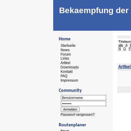
Bekaempfung der 
Home
Titelau
alle
A
Startseite
N
O
P
News
Forum
Links
Artikel
Artikel
Downloads
Kontakt
FAQ
Impressum
Community
Passwort vergessen?
Routenplaner