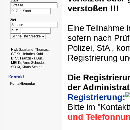
Start
verstoßen !!!
Ziel
Eine Teilnahme i
sofern nach Prüf
Polizei, StA , k
Hwk Saarland, Thomas..
GF Kr, Heinrich Kahl..
Registrierung und
BI St, Franziska Dur..
MEI Kr, Arne Schuste..
SO Kr, Klaus Schindl..
Die Registrieru
Kontakt
Kontaktformular
der Administra
Registrierung:
Bitte im "Kontak
und Telefonnu