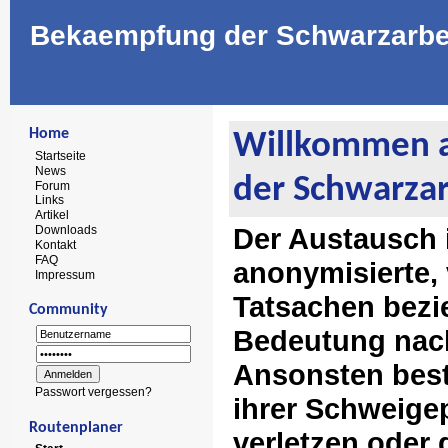
Bekaempfung der Schwarzarbe
Home
Willkommen a
Startseite
News
der Schwarzar
Forum
Links
Artikel
Der Austausch 
Downloads
Kontakt
FAQ
anonymisierte, 
Impressum
Tatsachen bezie
Community
Bedeutung nach
Ansonsten best
Passwort vergessen?
ihrer Schweigep
Routenplaner
verletzen ode