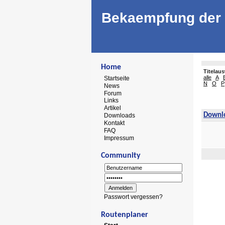
Bekaempfung der 
Home
Titelau
alle
A
Startseite
N
O
P
News
Forum
Links
Artikel
Downl
Downloads
Kontakt
FAQ
Impressum
Community
Passwort vergessen?
Routenplaner