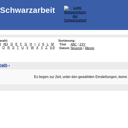
Schwarzarbeit
swahl:
Sortierung:
B
(
C
)
D
E
F
G
H
I
J
K
L
M
Titel
ABC
/
ZXY
Q
R
S
T
U
V
W
X
Y
Z
0-9
Datum
Neueste
/
Älteste
oads
»
Es liegen zur Zeit, unter den gewählten Einstellungen, kein