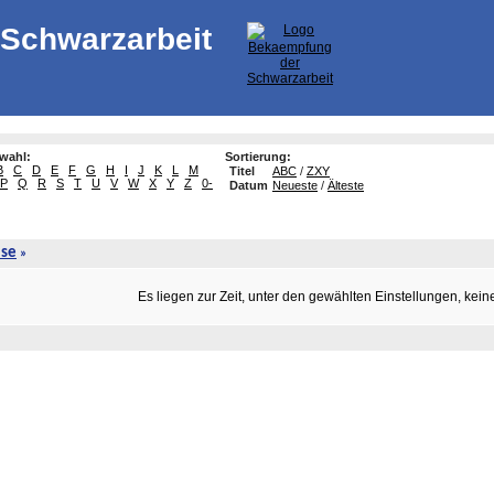
Schwarzarbeit
swahl:
Sortierung:
B
C
D
E
F
G
H
I
J
K
L
M
Titel
ABC
/
ZXY
P
Q
R
S
T
U
V
W
X
Y
Z
0-
Datum
Neueste
/
Älteste
ise
»
Es liegen zur Zeit, unter den gewählten Einstellungen, kein