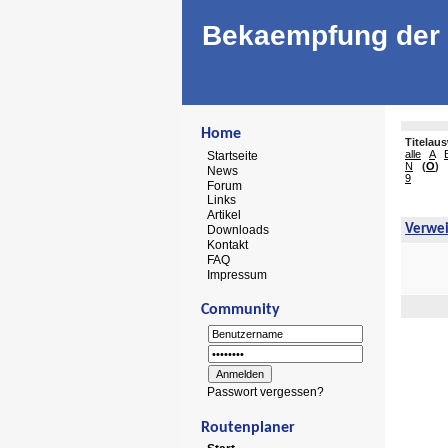
Bekaempfung der 
Home
Titelau
alle
A
Startseite
N
(
O
)
News
9
Forum
Links
Artikel
Verwe
Downloads
Kontakt
FAQ
Impressum
Community
Passwort vergessen?
Routenplaner