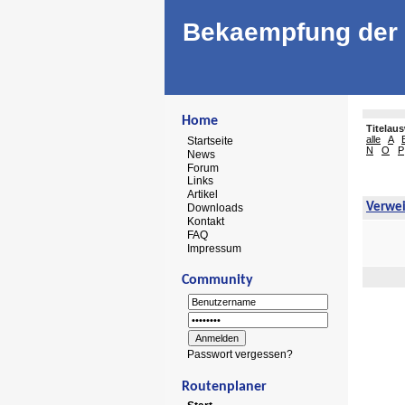
Bekaempfung der 
Home
Titelau
alle
A
Startseite
N
O
P
News
Forum
Links
Artikel
Verwe
Downloads
Kontakt
FAQ
Impressum
Community
Passwort vergessen?
Routenplaner