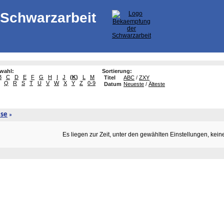
Schwarzarbeit
swahl:
Sortierung:
B
C
D
E
F
G
H
I
J
(
K
)
L
M
Titel
ABC
/
ZXY
Q
R
S
T
U
V
W
X
Y
Z
0-9
Datum
Neueste
/
Älteste
ise
»
Es liegen zur Zeit, unter den gewählten Einstellungen, kein