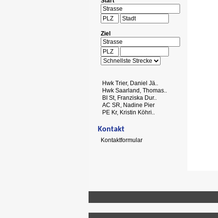
Start
Ziel
Hwk Trier, Daniel Jä..
Hwk Saarland, Thomas..
BI St, Franziska Dur..
AC SR, Nadine Pier
PE Kr, Kristin Köhri..
Kontakt
Kontaktformular