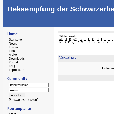
Bekaempfung der Schwarzarbe
Home
Titelauswahl:
alle
A
B
(
C
)
D
E
F
G
H
I
J
K
L
Startseite
N
O
P
Q
R
S
T
U
V
W
X
Y
Z
News
Forum
Links
Artikel
Verweise
Downloads
»
Kontakt
FAQ
Es liege
Impressum
Community
Passwort vergessen?
Routenplaner