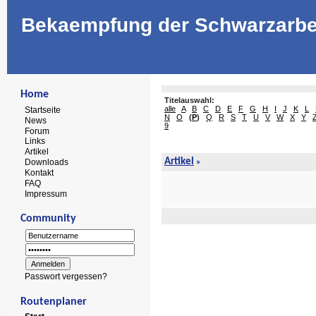
Bekaempfung der Schwarzarbe
Home
Titelauswahl:
alle
A
B
C
D
E
F
G
H
I
J
K
L
Startseite
N
O
(
P
)
Q
R
S
T
U
V
W
X
Y
News
9
Forum
Links
Artikel
Artikel
Downloads
»
Kontakt
FAQ
Impressum
Community
Passwort vergessen?
Routenplaner