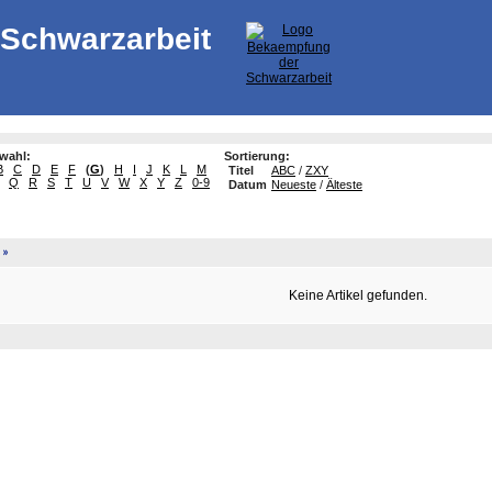
Schwarzarbeit
swahl:
Sortierung:
B
C
D
E
F
(
G
)
H
I
J
K
L
M
Titel
ABC
/
ZXY
Q
R
S
T
U
V
W
X
Y
Z
0-9
Datum
Neueste
/
Älteste
»
Keine Artikel gefunden.