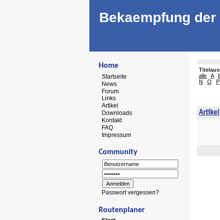
Bekaempfung der 
Home
Titelau
alle
A
Startseite
N
O
P
News
Forum
Links
Artikel
Artikel
Downloads
Kontakt
FAQ
Impressum
Community
Passwort vergessen?
Routenplaner