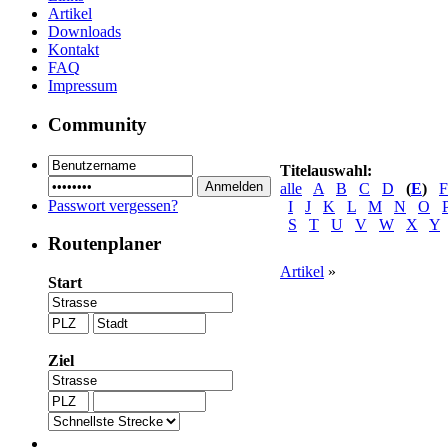
Artikel
Downloads
Kontakt
FAQ
Impressum
Community
Titelauswahl:
alle
A
B
C
D
(
E
)
F
Passwort vergessen?
I
J
K
L
M
N
O
S
T
U
V
W
X
Y
Routenplaner
Artikel
»
Start
Ziel