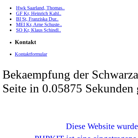
Hwk Saarland, Thomas..
GF Kr, Heinrich Kahl..
BI St, Franziska Dur..
MEI Kr, Arne Schuste..
SO Kr, Klaus Schindl..
Kontakt
Kontaktformular
Bekaempfung der Schwarza
Seite in 0.05875 Sekunden 
Diese Website wurd