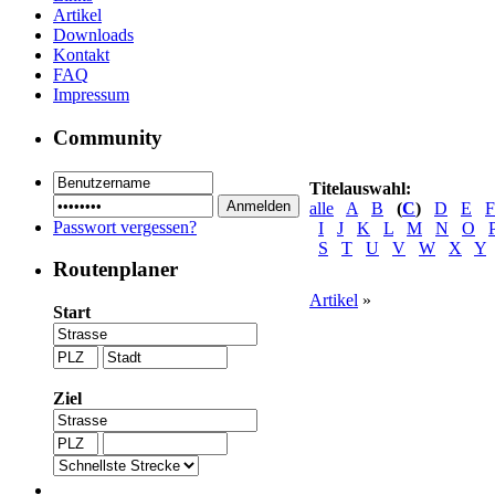
Artikel
Downloads
Kontakt
FAQ
Impressum
Community
Titelauswahl:
alle
A
B
(
C
)
D
E
F
Passwort vergessen?
I
J
K
L
M
N
O
S
T
U
V
W
X
Y
Routenplaner
Artikel
»
Start
Ziel